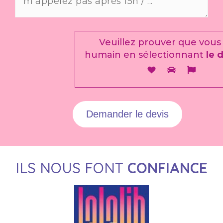
Veuillez prouver que vous
humain en sélectionnant
le 
ILS NOUS FONT
CONFIANCE